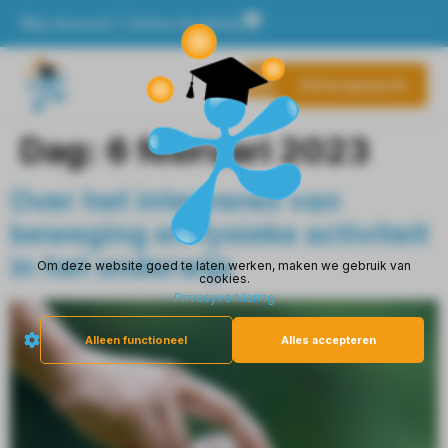
Mijn Account
Online Academy
Adviesgesprek
Onze THEMA’s
Cursussen, Trainingen & Workshops
Dag:
6 februari 2023
Over het integreren van
beweging en fysieke activiteit
in het onderwijs
Om deze website goed te laten werken, maken we gebruik van
cookies.
Privacyverklaring
Alleen functioneel
Alles accepteren