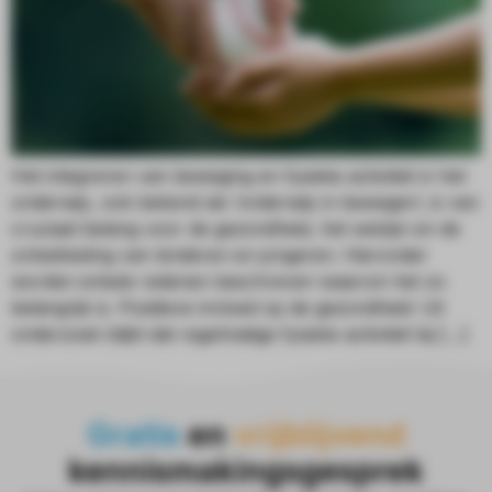
Het integreren van beweging en fysieke activiteit in het
onderwijs, ook bekend als ‘onderwijs in bewegen’, is van
cruciaal belang voor de gezondheid, het welzijn en de
ontwikkeling van kinderen en jongeren. Hieronder
worden enkele redenen beschreven waarom het zo
belangrijk is. Positieve invloed op de gezondheid: Uit
onderzoek blijkt dat regelmatige fysieke activiteit bij […]
Gratis
en
vrijblijvend
kennismakingsgesprek