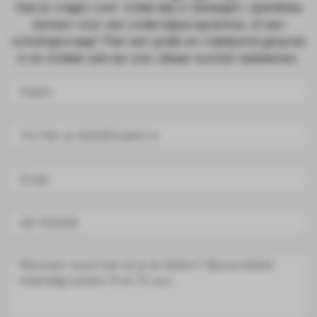
Heb je vragen over ‘onderwijs in bewegen’, specifieke
wensen voor een onderwijsprogramma, of een
scholingsvraag? Plan een gratis en vrijblijvend gesprek
in en ontdek wat we voor elkaar kunnen betekenen.