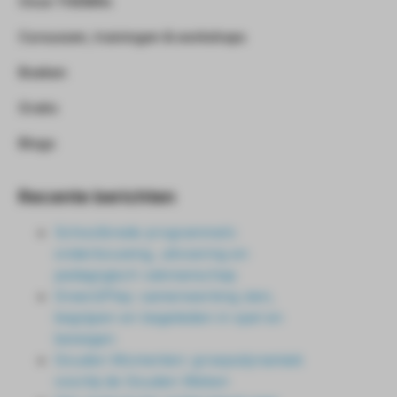
Onze THEMA’s
Cursussen, trainingen & workshops
Boeken
Gratis
Blogs
Recente berichten
Schoolbrede programma’s:
onderbouwing, uitvoering en
pedagogisch vakmanschap
Green2Play: samenwerking zien,
begrijpen en begeleiden in spel en
bewegen
Gouden Momenten: groepsdynamiek
voorbij de Gouden Weken